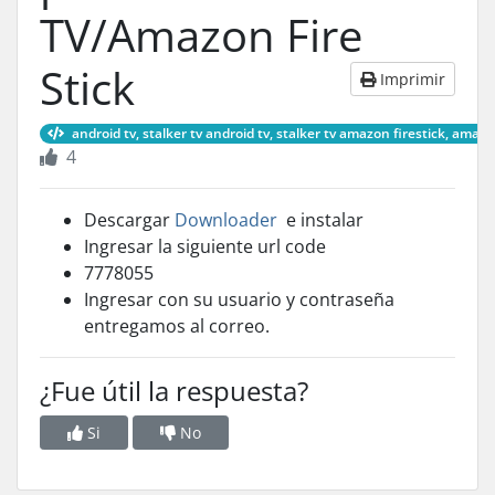
TV/Amazon Fire
Stick
Imprimir
android tv, stalker tv android tv, stalker tv amazon firestick, amazo
4
Descargar
Downloader
e instalar
Ingresar la siguiente url code
7778055
Ingresar con su usuario y contraseña
entregamos al correo.
¿Fue útil la respuesta?
Si
No