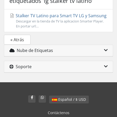
etiquetados 'lg stalker tv latino'
Stalker TV Latino para Smart TV LG y Samsung
Descargar en la tienda de TV la aplicacion Smarter Player.
En portar url:...
« Atrás
Nube de Etiquetas
Soporte
Español / $ USD
Contáctenos