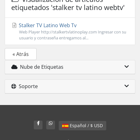
etiquetados 'stalker tv latino webtv'
Stalker TV Latino Web Tv
Web Player http://stalkertvlatinoplay.com Ingresar con su
usuario y contraseña entregamos al...
« Atrás
Nube de Etiquetas
Soporte
Español / $ USD