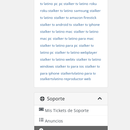
tv latino
pc
pc stalker tv latino
roku
roku stalker tv latino
samsung stalker
tv latino
stalker tv amazon firestick
stalker tv android tv
stalker tv iphone
stalker tv latino mac
stalker tv latino
mac pc
stalker tv latino para mac
stalker tv latino para pc
stalker tv
latino pc
stalker tv latino webplayer
stalker tv latino webtv
stalker tv latino
windows
stalker tv para ios
stalker tv
para iphone
stalkertvlatino para tv
stalkertvlatino reproductor web
Soporte
Mis Tickets de Soporte
Anuncios