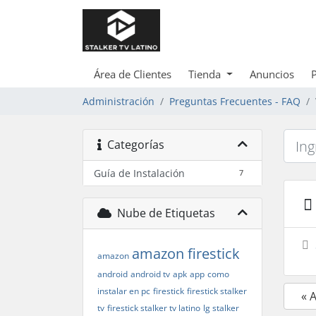
Área de Clientes
Tienda
Anuncios
Administración
Preguntas Frecuentes - FAQ
Categorías
Guía de Instalación
7
Nube de Etiquetas
amazon firestick
amazon
android
android tv
apk
app
como
instalar en pc
firestick
firestick stalker
« 
tv
firestick stalker tv latino
lg stalker