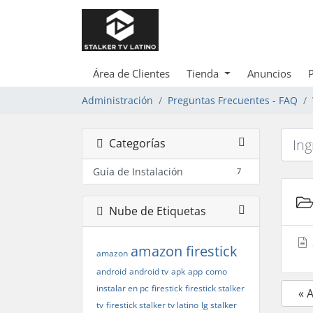
Área de Clientes
Tienda
Anuncios
Administración
Preguntas Frecuentes - FAQ
Categorías
Guía de Instalación
7
Nube de Etiquetas
amazon firestick
amazon
android
android tv
apk
app
como
instalar en pc
firestick
firestick stalker
« 
tv
firestick stalker tv latino
lg stalker