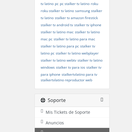
tv latino
pc
pc stalker tv latino
roku
roku stalker tv latino
samsung stalker
tv latino
stalker tv amazon firestick
stalker tv android tv
stalker tv iphone
stalker tv latino mac
stalker tv latino
mac pc
stalker tv latino para mac
stalker tv latino para pc
stalker tv
latino pc
stalker tv latino webplayer
stalker tv latino webtv
stalker tv latino
windows
stalker tv para ios
stalker tv
para iphone
stalkertvlatino para tv
stalkertvlatino reproductor web
Soporte
Mis Tickets de Soporte
Anuncios