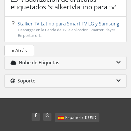
etiquetados 'stalkertvlatino para tv'
Stalker TV Latino para Smart TV LG y Samsung
Descargar en la tienda de TV la aplicacion Smarter Player.
En portar url:...
« Atrás
Nube de Etiquetas
Soporte
Español / $ USD