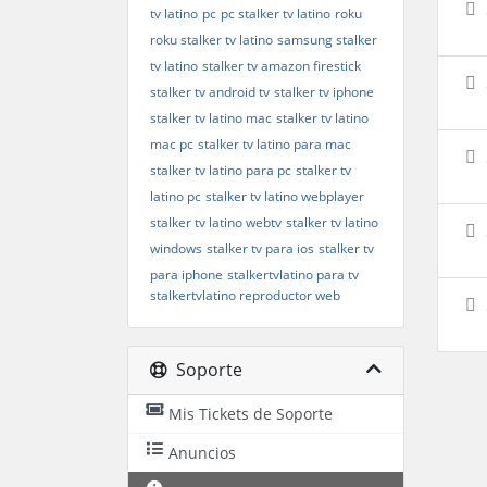
tv latino
pc
pc stalker tv latino
roku
roku stalker tv latino
samsung stalker
tv latino
stalker tv amazon firestick
stalker tv android tv
stalker tv iphone
stalker tv latino mac
stalker tv latino
mac pc
stalker tv latino para mac
stalker tv latino para pc
stalker tv
latino pc
stalker tv latino webplayer
stalker tv latino webtv
stalker tv latino
windows
stalker tv para ios
stalker tv
para iphone
stalkertvlatino para tv
stalkertvlatino reproductor web
Soporte
Mis Tickets de Soporte
Anuncios