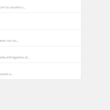
con su usuario y...
sar con su...
seña entregamos al...
uario y...