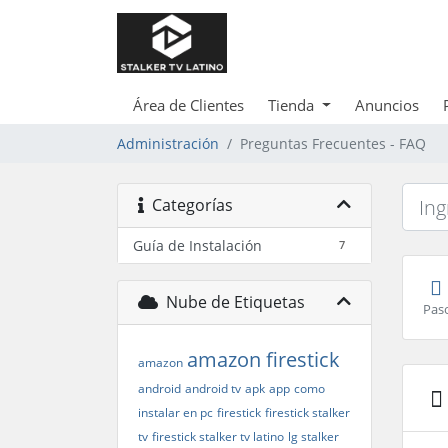
Área de Clientes
Tienda
Anuncios
Administración
Preguntas Frecuentes - FAQ
Categorías
Guía de Instalación
7
Nube de Etiquetas
Paso
amazon firestick
amazon
android
android tv
apk
app
como
instalar en pc
firestick
firestick stalker
tv
firestick stalker tv latino
lg stalker